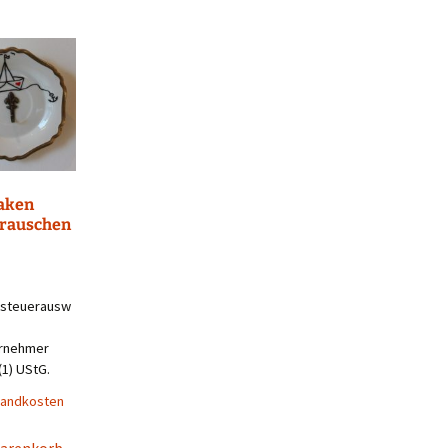
aken
rauschen
steuerausw
ernehmer
(1) UStG.
sandkosten
Warenkorb