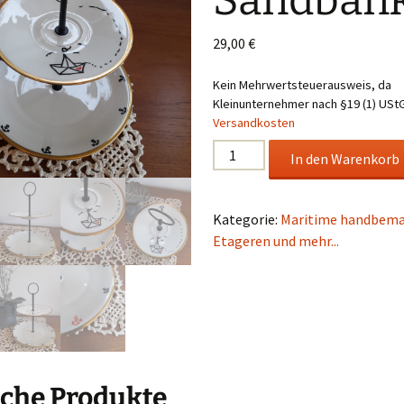
Sandban
29,00
€
Kein Mehrwertsteuerausweis, da
Kleinunternehmer nach §19 (1) UStG
Versandkosten
Etagere
In den Warenkorb
Sandbank
Menge
Kategorie:
Maritime handbema
Etageren und mehr...
che Produkte