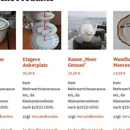
se
Etagere
Kanne „Meer
Wandh
Ankerplatz
Genuss“
Meeres
39,00
€
19,50
€
14,50
€
Kein
Kein
Kein
euerausw
Mehrwertsteuerausw
Mehrwertsteuerausw
Mehrwert
eis, da
eis, da
eis, da
ehmer
Kleinunternehmer
Kleinunternehmer
Kleinunt
UStG.
nach §19 (1) UStG.
nach §19 (1) UStG.
nach §19 
dkosten
zzgl.
Versandkosten
zzgl.
Versandkosten
zzgl.
Ver
enkorb
In den Warenkorb
In den Warenkorb
In den 