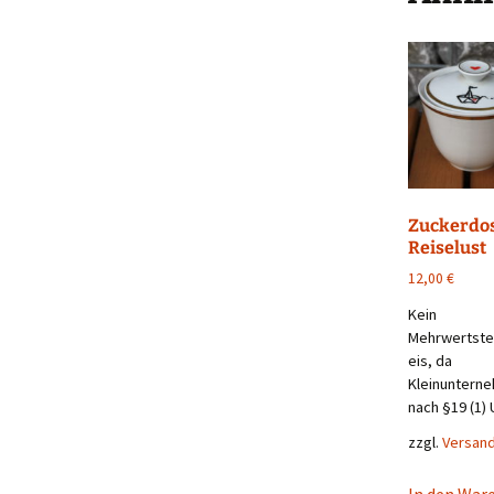
Zuckerdo
Reiselust
12,00
€
Kein
Mehrwertst
eis, da
Kleinuntern
nach §19 (1) 
zzgl.
Versan
In den War