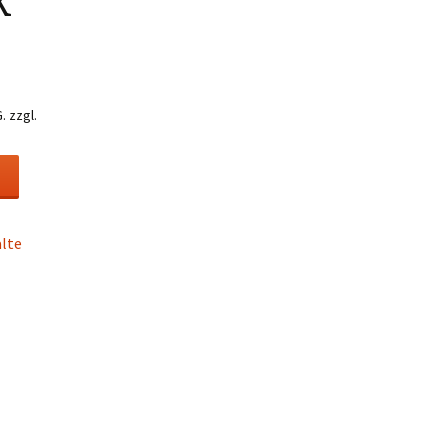
k
.
zzgl.
lte