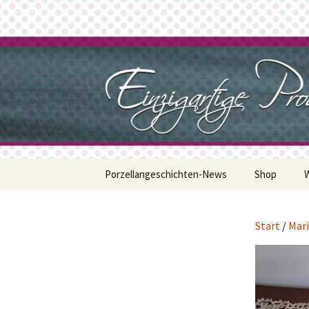
Zum
Inhalt
springen
Porzellan
Porzellangeschichten-News
Shop
Start
/
Mari