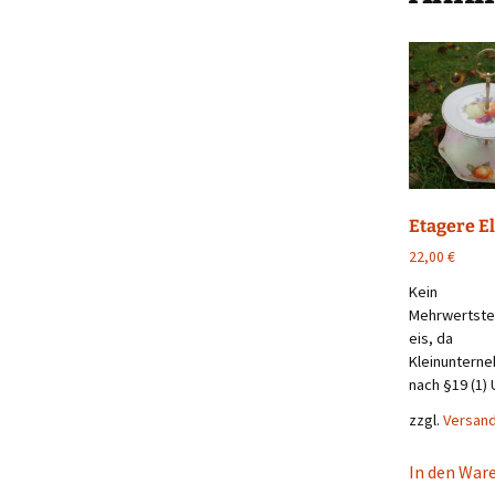
Etagere El
22,00
€
Kein
Mehrwertst
eis, da
Kleinuntern
nach §19 (1) 
zzgl.
Versan
In den War