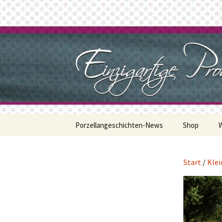
Zum
Inhalt
springen
Porzellan
Porzellangeschichten-News
Shop
Start
/
Klei