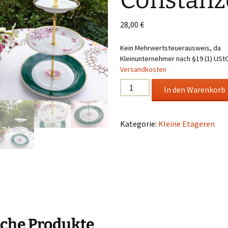
Constanz
28,00
€
Kein Mehrwertsteuerausweis, da
Kleinunternehmer nach §19 (1) UStG
Versandkosten
Etagere
In den Warenkorb
Constanze
Menge
Kategorie:
Kleine Etageren
che Produkte