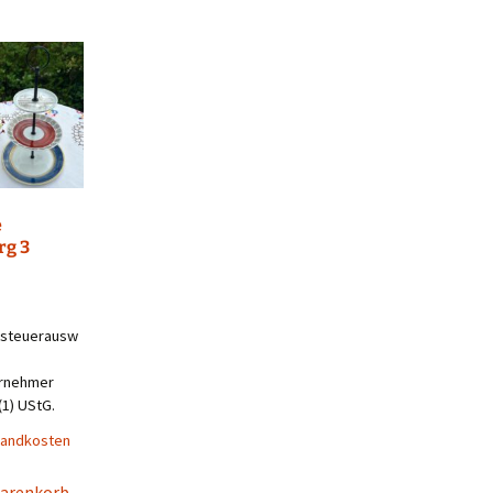
e
g 3
steuerausw
ernehmer
(1) UStG.
sandkosten
Warenkorb