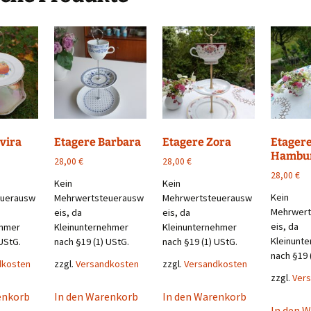
vira
Etagere Barbara
Etagere Zora
Etager
Hambur
28,00
€
28,00
€
28,00
€
Kein
Kein
Kein
euerausw
Mehrwertsteuerausw
Mehrwertsteuerausw
Mehrwert
eis, da
eis, da
eis, da
ehmer
Kleinunternehmer
Kleinunternehmer
Kleinunt
UStG.
nach §19 (1) UStG.
nach §19 (1) UStG.
nach §19 
dkosten
zzgl.
Versandkosten
zzgl.
Versandkosten
zzgl.
Ver
enkorb
In den Warenkorb
In den Warenkorb
In den 