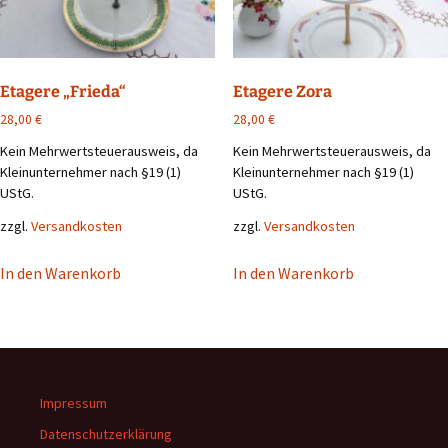
Etagere „Frieda“
Etagere Zora
28,00
€
28,00
€
Kein Mehrwertsteuerausweis, da
Kein Mehrwertsteuerausweis, da
Kleinunternehmer nach §19 (1)
Kleinunternehmer nach §19 (1)
UStG.
UStG.
zzgl.
Versandkosten
zzgl.
Versandkosten
In den Warenkorb
In den Warenkorb
Impressum
Datenschutzerklärung