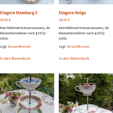
Etagere Hamburg 2
Etagere Helga
28,00
€
28,00
€
Kein Mehrwertsteuerausweis, da
Kein Mehrwertsteuerausweis, da
Kleinunternehmer nach §19 (1)
Kleinunternehmer nach §19 (1)
UStG.
UStG.
zzgl.
Versandkosten
zzgl.
Versandkosten
In den Warenkorb
In den Warenkorb