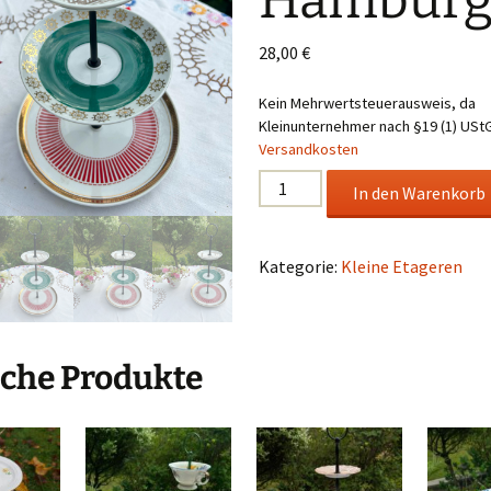
Hamburg
28,00
€
Kein Mehrwertsteuerausweis, da
Kleinunternehmer nach §19 (1) UStG
Versandkosten
Etagere
In den Warenkorb
Hamburg
2
Menge
Kategorie:
Kleine Etageren
che Produkte