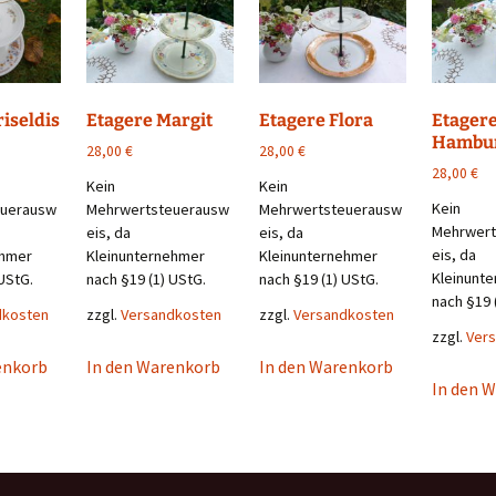
iseldis
Etagere Margit
Etagere Flora
Etager
Hambur
28,00
€
28,00
€
28,00
€
Kein
Kein
Kein
euerausw
Mehrwertsteuerausw
Mehrwertsteuerausw
Mehrwert
eis, da
eis, da
eis, da
ehmer
Kleinunternehmer
Kleinunternehmer
Kleinunt
UStG.
nach §19 (1) UStG.
nach §19 (1) UStG.
nach §19 
dkosten
zzgl.
Versandkosten
zzgl.
Versandkosten
zzgl.
Ver
enkorb
In den Warenkorb
In den Warenkorb
In den 