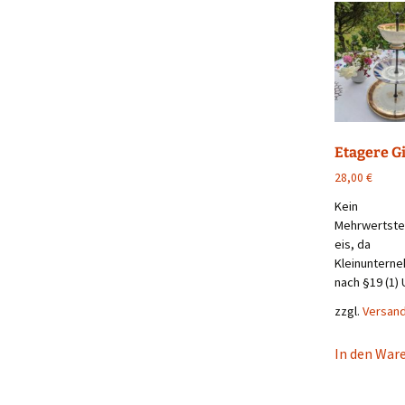
Etagere G
28,00
€
Kein
Mehrwertst
eis, da
Kleinuntern
nach §19 (1) 
zzgl.
Versan
In den War