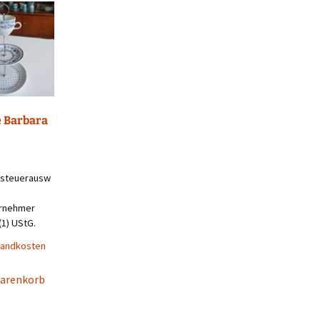
e Barbara
steuerausw
ernehmer
(1) UStG.
sandkosten
Warenkorb