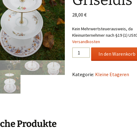
Griseldis
28,00
€
Kein Mehrwertsteuerausweis, da
Kleinunternehmer nach §19 (1) UStG
Versandkosten
Etagere
In den Warenkorb
Griseldis
Menge
Kategorie:
Kleine Etageren
che Produkte