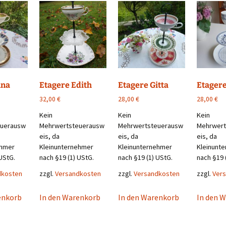
ina
Etagere Gitta
Etager
Etagere Edith
28,00
€
28,00
€
32,00
€
Kein
Kein
Kein
euerausw
Mehrwertsteuerausw
Mehrwert
Mehrwertsteuerausw
eis, da
eis, da
eis, da
ehmer
Kleinunternehmer
Kleinunt
Kleinunternehmer
UStG.
nach §19 (1) UStG.
nach §19 
nach §19 (1) UStG.
dkosten
zzgl.
Versandkosten
zzgl.
Ver
zzgl.
Versandkosten
enkorb
In den Warenkorb
In den 
In den Warenkorb