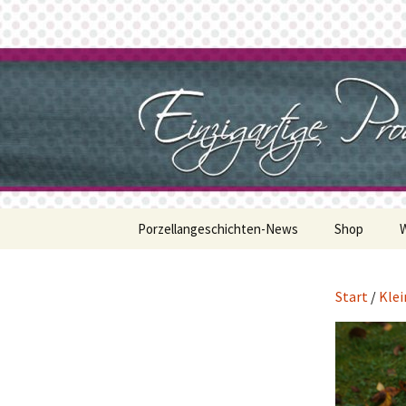
Zum
Inhalt
springen
Porzellan
Porzellangeschichten-News
Shop
Start
/
Klei