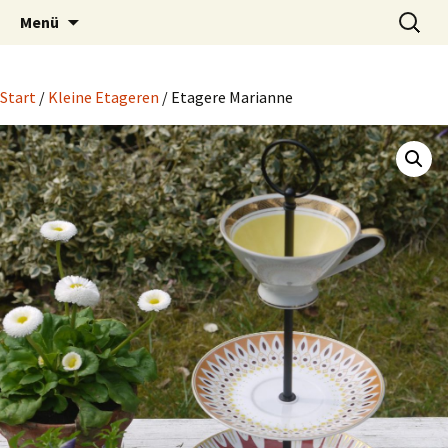
Zum
Suchen
Porzellangeschichten
Menü
Inhalt
nach:
springen
Start
/
Kleine Etageren
/ Etagere Marianne